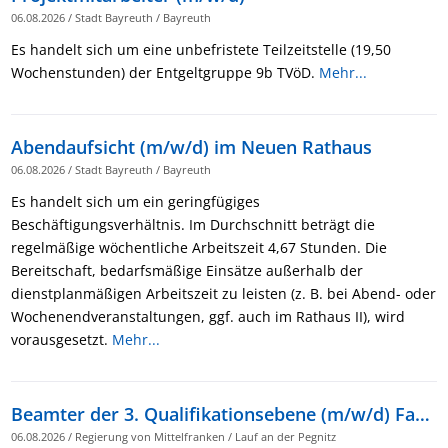
06.08.2026
/
Stadt Bayreuth
/
Bayreuth
Es handelt sich um eine unbefristete Teilzeitstelle (19,50
Wochenstunden) der Entgeltgruppe 9b TVöD.
Mehr...
Abendaufsicht (m/w/d) im Neuen Rathaus
06.08.2026
/
Stadt Bayreuth
/
Bayreuth
Es handelt sich um ein geringfügiges
Beschäftigungsverhältnis. Im Durchschnitt beträgt die
regelmäßige wöchentliche Arbeitszeit 4,67 Stunden. Die
Bereitschaft, bedarfsmäßige Einsätze außerhalb der
dienstplanmäßigen Arbeitszeit zu leisten (z. B. bei Abend- oder
Wochenendveranstaltungen, ggf. auch im Rathaus II), wird
vorausgesetzt.
Mehr...
Beamter der 3. Qualifikationsebene (m/w/d) Fachlaufbahn Verwaltung und Finanzen bzw. Verwaltungsfachwirt, BL II (m/w/d) im Bereich „Bauordnung“ am Landratsamt Nürnberger Land
06.08.2026
/
Regierung von Mittelfranken
/
Lauf an der Pegnitz